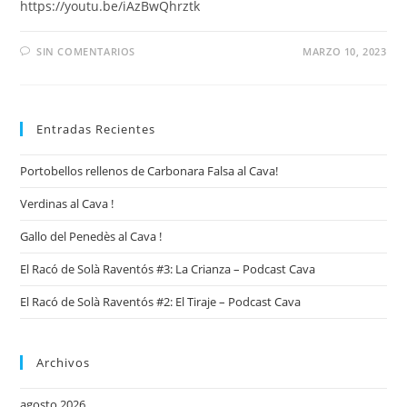
https://youtu.be/iAzBwQhrztk
SIN COMENTARIOS
MARZO 10, 2023
Entradas Recientes
Portobellos rellenos de Carbonara Falsa al Cava!
Verdinas al Cava !
Gallo del Penedès al Cava !
El Racó de Solà Raventós #3: La Crianza – Podcast Cava
El Racó de Solà Raventós #2: El Tiraje – Podcast Cava
Archivos
agosto 2026