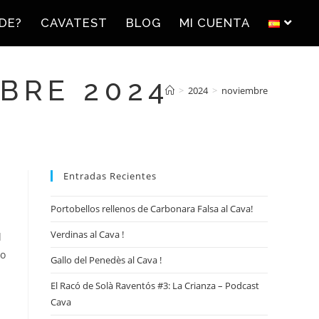
DE?
CAVATEST
BLOG
MI CUENTA
BRE 2024
>
2024
>
noviembre
Entradas Recientes
Portobellos rellenos de Carbonara Falsa al Cava!
Verdinas al Cava !
l
ro
Gallo del Penedès al Cava !
El Racó de Solà Raventós #3: La Crianza – Podcast
Cava