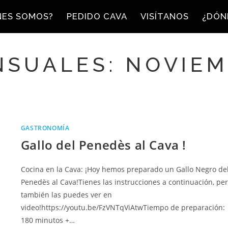
NES SOMOS?
PEDIDO CAVA
VISÍTANOS
¿DÓN
SUALES: NOVIEM
GASTRONOMÍA
Gallo del Penedès al Cava !
Cocina en la Cava: ¡Hoy hemos preparado un Gallo Negro de
Penedès al Cava!Tienes las instrucciones a continuación, pe
también las puedes ver en
video!https://youtu.be/FzVNTqViAtwTiempo de preparación:
180 minutos +…